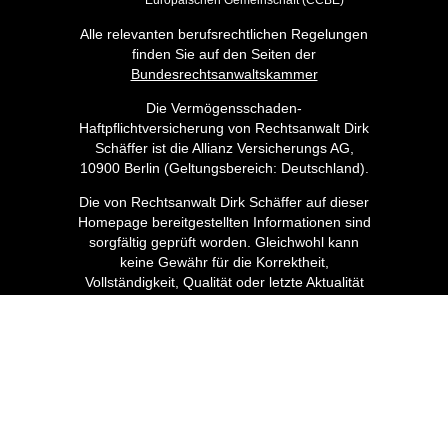
Europäischen Gemeinschaft (CCBE)
Alle relevanten berufsrechtlichen Regelungen
finden Sie auf den Seiten der
Bundesrechtsanwaltskammer
Die Vermögensschaden-
Haftpflichtversicherung von Rechtsanwalt Dirk
Schäffer ist die Allianz Versicherungs AG,
10900 Berlin (Geltungsbereich: Deutschland).
Die von Rechtsanwalt Dirk Schäffer auf dieser
Homepage bereitgestellten Informationen sind
sorgfältig geprüft worden. Gleichwohl kann
keine Gewähr für die Korrektheit,
Vollständigkeit, Qualität oder letzte Aktualität
der Angaben übernommen werden. Die
Informationen stellen keine rechtliche Beratung
dar. Soweit auf dieser Homepage Links zu
anderen Seiten im Internet angelegt sind,
besteht diesseits kein Einfluss auf die
Gestaltung und Inhalte der gelinkten Seiten.
Eine Haftung ist daher ausgeschlossen. Durch
den Aufruf und die Benutzung dieser